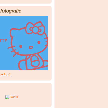
fotografie
do Pc ;-)