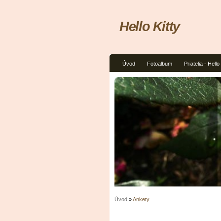
Hello Kitty
Úvod
Fotoalbum
Priatelia - Hello
Úvod
»
Ankety